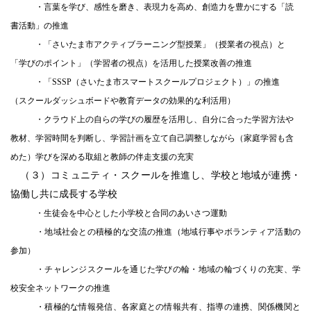
・言葉を学び、感性を磨き、表現力を高め、創造力を豊かにする「読
書活動」の推進
・「さいたま市アクティブラーニング型授業」（授業者の視点）と
「学びのポイント」（学習者の視点）を活用した授業改善の推進
・「SSSP（さいたま市スマートスクールプロジェクト）」の推進
（スクールダッシュボードや教育データの効果的な利活用）
・クラウド上の自らの学びの履歴を活用し、自分に合った学習方法や
教材、学習時間を判断し、学習計画を立て自己調整し
ながら（家庭学習も含
めた）学びを深める取組と教師の伴走支援の充実
（３）コミュニティ・スクールを推進し、学校と地域が連携・
協働し共に成長する学校
・生徒会を中心とした小学校と合同のあいさつ運動
・地域社会との積極的な交流の推進（地域行事やボランティア活動の
参加）
・チャレンジスクールを通じた学びの輪・地域の輪づくりの充実、学
校安全ネットワークの推進
・積極的な情報発信、各家庭との情報共有、指導の連携、関係機関と