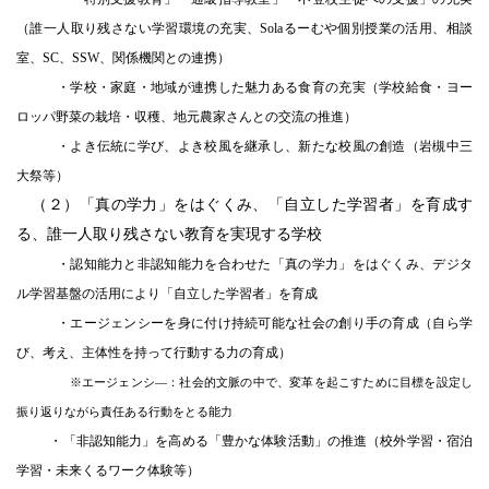
（誰一人取り残さない学習環境の充実、Solaるーむや個別授
業の活用、相談
室、SC、SSW、関係機関との連携）
・学校・家庭・地域が連携した魅力ある食育の充実（学校給食・ヨー
ロッパ野菜の栽培・収穫、地元農家さんとの交流の推進）
・よき伝統に学び、よき校風を継承し、新たな校風の創造（岩槻中三
大祭等）
（２）「真の学力」をはぐくみ、「自立した学習者」を育成す
る、誰一人取り残さない教育を実現する学校
・認知能力と非認知能力を合わせた「真の学力」をはぐくみ、デジタ
ル学習基盤の活用により「自立した学習者」を育成
・エージェンシーを身に付け持続可能な社会の創り手の育成（自ら学
び、考え、主体性を持って行動する力の育成）
※エージェンシ―：社会的文脈の中で、変革を起こすために目標を設定し
振り返りながら責任ある行動をとる能力
・「非認知能力」を高める「豊かな体験活動」の推進（校外学習・宿泊
学習・未来くるワーク体験等）