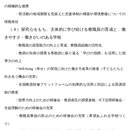
の積極的な連携
・部活動の地域展開を見据えた支援体制の構築や環境整備についての
情報発信
（４）探究心をもち、主体的に学び続ける教職員の育成と、働
きやすさ・働きがいのある学校
・教職員の資質能力の向上と育成、教職員組織の活性化
・教師が自身の授業を客観的に振り返る「学びの指標」を活用した指
導力の向上
・Well-being（幸せ）の実現に向けた働き方改革の推進（子どもたちと
向き合う機会の充実）
・全国教員研修プラットフォームの効果的な活用と対話による受講奨
励の推進
・指導力向上のための研修会・教員相互の授業参観・ICT活用研修会・
生徒理解のための研修会の充実
・教職員事故の防止のための研修会の充実（希望あふれる学校づく
り）