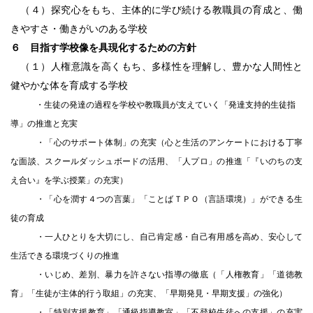
（４）探究心をもち、主体的に学び続ける教職員の育成と、働
きやすさ・働きがいのある学校
６ 目指す学校像を具現化するための方針
（１
）人権意識を高くもち、多様性を理解し、豊かな人間性と
健やかな体を育成する学校
・生徒の発達の過程を学校や教職員が支えていく「発達支持的生徒指
導」の推進と充実
・「心のサポート体制」の充実（心と生活のアンケートにおける丁寧
な面談、スクールダッシュボードの活用、「人プロ」の
推進「『いのちの支
え合い』を学ぶ授業」の充実）
・「心を潤す４つの言葉」「ことばＴＰＯ（言語環境）」ができる生
徒の育成
・一人ひとりを大切にし、自己肯定感・自己有用感を高め、安心して
生活できる環境づくりの推進
・いじめ、差別、暴力を許さない指導の徹底（「人権教育」「道徳教
育」「生徒が主体的行う取組」の充実、「早期発見・早期支援」の強化）
・「特別支援教育」「通級指導教室」「不登校生徒への支援」の充実